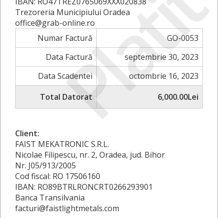
Plati
IBAN: RO47TREZ0765069XXX020838
Trezoreria Municipiului Oradea
office@grab-online.ro
Numar Factură
GO-0053
Data Factură
septembrie 30, 2023
Data Scadentei
octombrie 16, 2023
Total Datorat
6,000.00Lei
Client:
FAIST MEKATRONIC S.R.L.
Nicolae Filipescu, nr. 2, Oradea, jud. Bihor
Nr. J05/913/2005
Cod fiscal: RO 17506160
IBAN: RO89BTRLRONCRT0266293901
Banca Transilvania
facturi@faistlightmetals.com