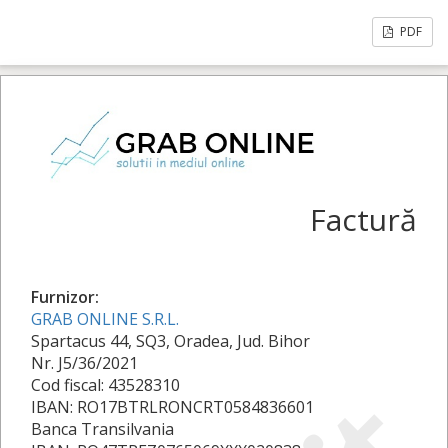
PDF
Factură
Furnizor:
GRAB ONLINE S.R.L.
Spartacus 44, SQ3, Oradea, Jud. Bihor
Nr. J5/36/2021
Cod fiscal: 43528310
IBAN: RO17BTRLRONCRT0584836601
Banca Transilvania