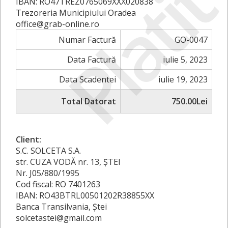
Plati
IBAN: RO47TREZ0765069XXX020838
Trezoreria Municipiului Oradea
office@grab-online.ro
Numar Factură
GO-0047
Data Factură
iulie 5, 2023
Data Scadentei
iulie 19, 2023
Total Datorat
750.00Lei
Client:
S.C. SOLCETA S.A.
str. CUZA VODĂ nr. 13, ŞTEI
Nr. J05/880/1995
Cod fiscal: RO 7401263
IBAN: RO43BTRL00501202R38855XX
Banca Transilvania, Ştei
solcetastei@gmail.com