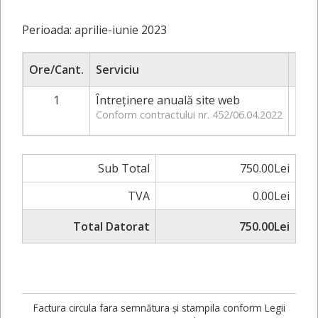
Perioada: aprilie-iunie 2023
Ore/Cant.
Serviciu
1
Întreţinere anuală site web
750.
Conform contractului nr. 452/06.04.2022
Sub Total
750.00Lei
TVA
0.00Lei
Total Datorat
750.00Lei
Factura circula fara semnătura și stampila conform Legii