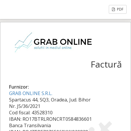
PDF
Factură
Furnizor:
GRAB ONLINE S.R.L.
Spartacus 44, SQ3, Oradea, Jud. Bihor
Nr. J5/36/2021
Cod fiscal: 43528310
IBAN: RO17BTRLRONCRT0584836601
Banca Transilvania